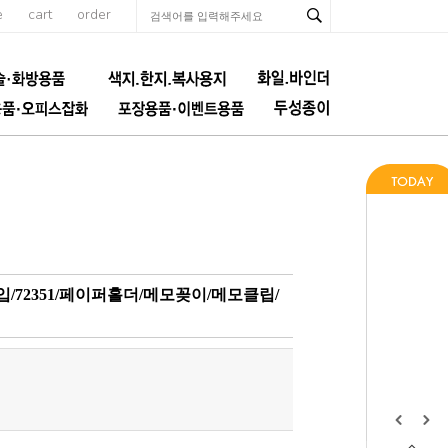
e
cart
order
입/72351/페이퍼홀더/메모꽂이/메모클립/