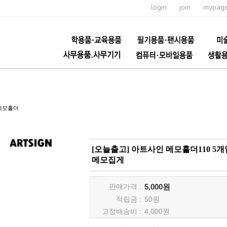
login
join
mypag
메모홀더
[오늘출고] 아트사인 메모홀더110 5개
메모집게
판매가격 :
5,000원
적립금 :
50
원
고정배송비 :
4,000원