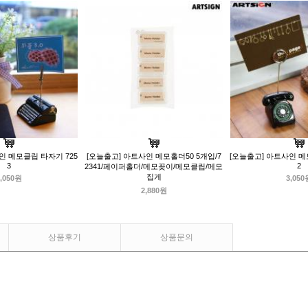
인 메모클립 타자기 725
[오늘출고] 아트사인 메모홀더50 5개입/7
[오늘출고] 아트사인 메
3
2
2341/페이퍼홀더/메모꽂이/메모클립/메모
집게
,050원
3,050
2,880원
상품후기
상품문의