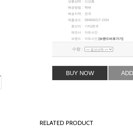
상품상태 :
신상품
배송방법 :
택배
배송지역 :
전국
제품코드 :
084600217-2204
원산지 :
기타|한국
제조사 :
아트사인
브랜드 :
아트사인
[브랜드바로가기]
수량 :
BUY NOW
ADD
RELATED PRODUCT