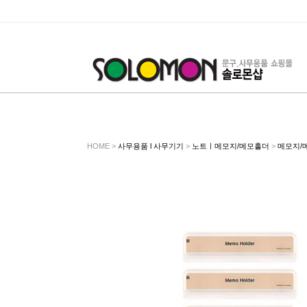
HOME >
사무용품 l 사무기기
>
노트ㅣ메모지/메모홀더
>
메모지/