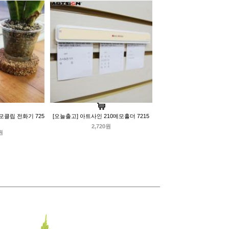
모클립 전화기 725
[오늘출고] 아트사인 210메모홀더 7215
2,720원
원