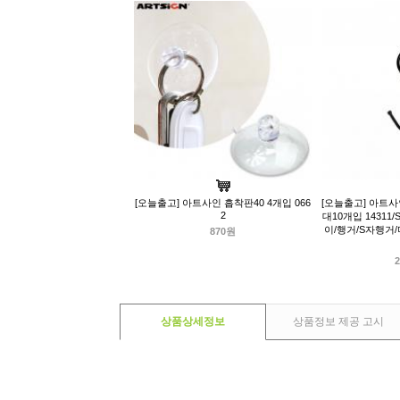
[오늘출고] 아트사인 흡착판40 4개입 066
[오늘출고] 아트사
2
대10개입 1431
이/행거/S자행거
870원
2
상품상세정보
상품정보 제공 고시