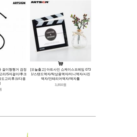
자 걸이형행거 검정
[오늘출고] 아트사인 쇼케이스프레임 073
자고리/S자걸이/후크
1/스탠드액자/탁상용액자/미니액자/사진
다용도고리후크/다용
액자/인테리어액자/액자틀
리
3,850원
원