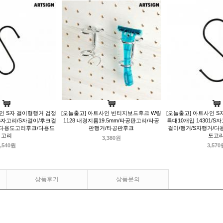
인 S자 걸이형행거 검정
[오늘출고] 아트사인 빈티지보드후크 W링
[오늘출고] 아트사인 S
1/S자고리/S자걸이/후크걸
1128 내경지름19.5mm/타공판고리/타공
특대10개입 14301/S
/다용도고리후크/다용도
판행거/타공판후크
걸이/행거/S자행거/
고리
도고
3,380원
,540원
3,570
상품후기
상품문의