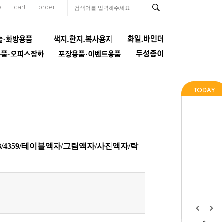
e
cart
order
53/4359/테이블액자/그림액자/사진액자/탁