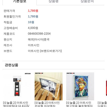
기본정보
상품평
상품문의
판매가격
1,780원
회원할인가격
1,780원
적립금
10원
고정배송비
4,000원
제품코드
084600398-2204
원산지
해외|아시아|중국
제조사
아트사인
브랜드
아트사인
[브랜드바로가기]
관련상품
[오늘출고] 아트사인
[오늘출고] 아트사인
[오늘출고] 아트사인
[오늘출
액자받침대 대 4115/
커브형 자석액자
벽고정용 볼트형액자
다용도