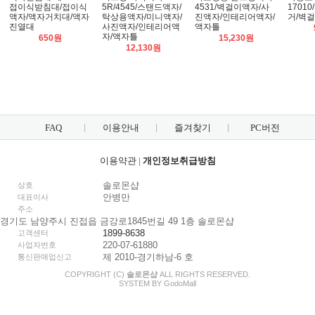
접이식받침대/접이식
5R/4545/스탠드액자/
4531/벽걸이액자/사
1701
액자/액자거치대/액자
탁상용액자/미니액자/
진액자/인테리어액자/
거/벽
진열대
사진액자/인테리어액
액자틀
자/액자틀
650원
15,230원
12,130원
FAQ
이용안내
즐겨찾기
PC버전
이용약관
|
개인정보취급방침
솔로몬샵
상호
안병만
대표이사
주소
경기도 남양주시 진접읍 금강로1845번길 49 1층 솔로몬샵
1899-8638
고객센터
220-07-61880
사업자번호
제 2010-경기하남-6 호
통신판매업신고
COPYRIGHT (C)
솔로몬샵
ALL RIGHTS RESERVED.
SYSTEM BY
Godo
Mall