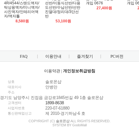
4R/4544/스탠드액자/
선반/이동식선반/다용
개입 0676
개입 0
탁상용액자/미니액자/
도선반/수납선반/선반
27,400원
사진액자/인테리어액
진열대/정리대/3단선
자/액자틀
반
8,580원
53,100원
FAQ
이용안내
즐겨찾기
PC버전
이용약관
|
개인정보취급방침
솔로몬샵
상호
안병만
대표이사
주소
경기도 남양주시 진접읍 금강로1845번길 49 1층 솔로몬샵
1899-8638
고객센터
220-07-61880
사업자번호
제 2010-경기하남-6 호
통신판매업신고
COPYRIGHT (C)
솔로몬샵
ALL RIGHTS RESERVED.
SYSTEM BY
Godo
Mall