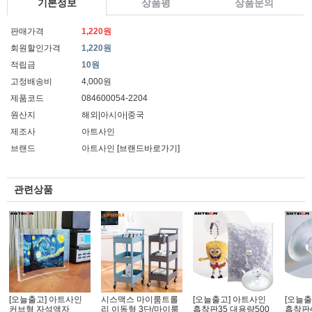
기본정보
상품평
상품문의
판매가격
1,220원
회원할인가격
1,220원
적립금
10원
고정배송비
4,000원
제품코드
084600054-2204
원산지
해외|아시아|중국
제조사
아트사인
브랜드
아트사인
[브랜드바로가기]
관련상품
[오늘출고] 아트사인
시스맥스 마이룸트롤
[오늘출고] 아트사인
[오늘출
커브형 자석액자
리 이동형 3단/마이룸
흡착판35 대용량500
흡착판4