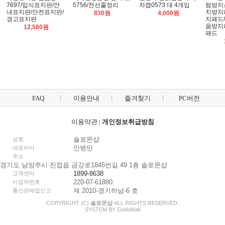
7697/입식표지판/안
5756/전선줄정리
자캡0573 대 4개입
럼방지
내표지판/안전표지판/
치방지
830원
4,000원
경고표지판
지패드
음방지
12,580원
패드
FAQ
이용안내
즐겨찾기
PC버전
이용약관
|
개인정보취급방침
솔로몬샵
상호
안병만
대표이사
주소
경기도 남양주시 진접읍 금강로1845번길 49 1층 솔로몬샵
1899-8638
고객센터
220-07-61880
사업자번호
제 2010-경기하남-6 호
통신판매업신고
COPYRIGHT (C)
솔로몬샵
ALL RIGHTS RESERVED.
SYSTEM BY
Godo
Mall