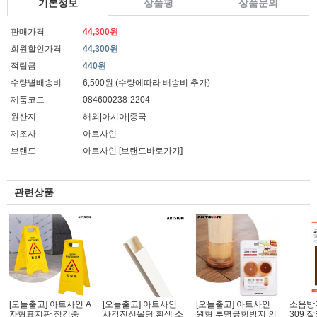
기본정보
상품평
상품문의
판매가격
44,300원
회원할인가격
44,300원
적립금
440원
수량별배송비
6,500원 (수량에따라 배송비 추가)
제품코드
084600238-2204
원산지
해외|아시아|중국
제조사
아트사인
브랜드
아트사인
[브랜드바로가기]
관련상품
[오늘출고] 아트사인 A
[오늘출고] 아트사인
[오늘출고] 아트사인
소음방지
자형표지판 점검중
사각전선몰딩 흰색 소
원형 투명긁힘방지 의
309 