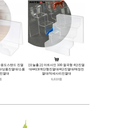
 다용도스탠드 진열
[오늘출고] 아트사인 100 절곡형 4단진열
대/상품진열대/소품
대4413/계단형진열대/4단진열대/매장진
갑진열대
열대/악세사리진열대
원
6,610원