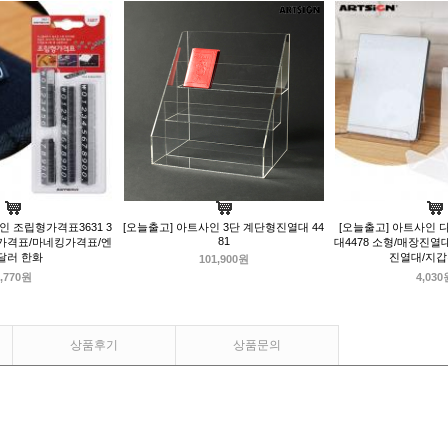
인 조립형가격표3631 3
[오늘출고] 아트사인 3단 계단형진열대 44
[오늘출고] 아트사인
81
가격표/마네킹가격표/엔
대4478 소형/매장진열
달러 한화
진열대/지
101,900원
,770원
4,030
상품후기
상품문의