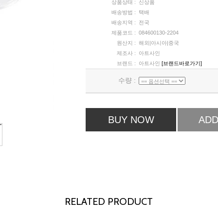
상품상태 :
신상품
배송방법 :
택배
배송지역 :
전국
제품코드 :
084600130-2204
원산지 :
해외|아시아|중국
제조사 :
아트사인
브랜드 :
아트사인
[브랜드바로가기]
수량 :
BUY NOW
ADD
RELATED PRODUCT