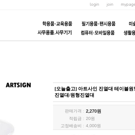
login
join
mypag
[오늘출고] 아트사인 진열대 테이블원형 
진열대/원형진열대
판매가격 :
2,270원
적립금 :
20
원
고정배송비 :
4,000원