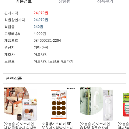
기본정보
상품평
상품문의
판매가격
24,970원
회원할인가격
24,970원
적립금
240원
고정배송비
4,000원
제품코드
084600231-2204
원산지
기타|한국
제조사
아트사인
브랜드
아트사인
[브랜드바로가기]
관련상품
[오늘출고] 아트사인
소음방지스티커 SP-
[오늘출고] 아트사인
[오늘출
사각 긁힘방지 의자캡
313 미끄럼방지스티
흡착형 창문손잡이
범퍼&