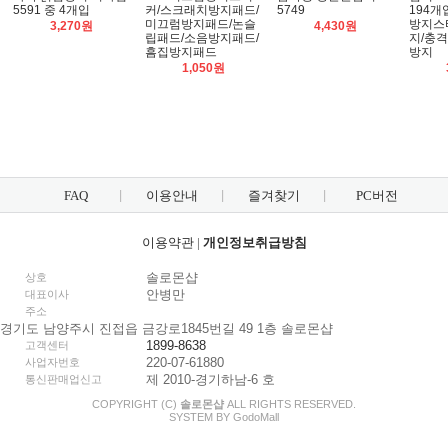
5591 중 4개입
커/스크래치방지패드/
5749
194개
미끄럼방지패드/논슬
방지스
3,270원
4,430원
립패드/소음방지패드/
지/충
흠집방지패드
방지
1,050원
FAQ
이용안내
즐겨찾기
PC버전
이용약관
|
개인정보취급방침
솔로몬샵
상호
안병만
대표이사
주소
경기도 남양주시 진접읍 금강로1845번길 49 1층 솔로몬샵
1899-8638
고객센터
220-07-61880
사업자번호
제 2010-경기하남-6 호
통신판매업신고
COPYRIGHT (C)
솔로몬샵
ALL RIGHTS RESERVED.
SYSTEM BY
Godo
Mall