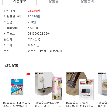
기본정보
상품평
상품문의
판매가격
26,170원
회원할인가격
26,170원
적립금
260원
고정배송비
4,000원
제품코드
084600292-2204
원산지
기타|한국
제조사
아트사인
브랜드
아트사인
[브랜드바로가기]
관련상품
[오늘출고] 3M 욕실욕
[오늘출고] 아트사인
[오늘출고] 아트사인
[오늘출
조용 미끄럼방지테이
현관문고정 도어스토
테프론 사각의자캡 갈
부착형