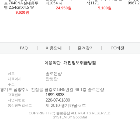
프 7640NA 실내용투
퍼1054 대
색1171
9967 
명 2.54cmX4.57M
24,950원
5,100원
9,620원
FAQ
이용안내
즐겨찾기
PC버전
이용약관
|
개인정보취급방침
솔로몬샵
상호
안병만
대표이사
주소
경기도 남양주시 진접읍 금강로1845번길 49 1층 솔로몬샵
1899-8638
고객센터
220-07-61880
사업자번호
제 2010-경기하남-6 호
통신판매업신고
COPYRIGHT (C)
솔로몬샵
ALL RIGHTS RESERVED.
SYSTEM BY
Godo
Mall