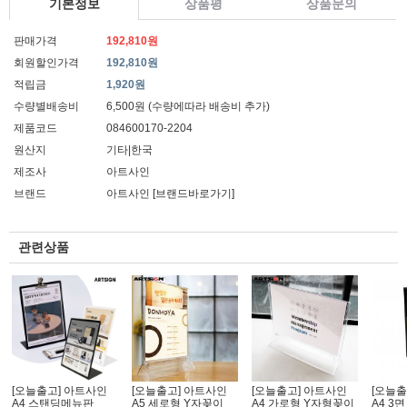
기본정보
상품평
상품문의
판매가격
192,810원
회원할인가격
192,810원
적립금
1,920원
수량별배송비
6,500원 (수량에따라 배송비 추가)
제품코드
084600170-2204
원산지
기타|한국
제조사
아트사인
브랜드
아트사인
[브랜드바로가기]
관련상품
[오늘출고] 아트사인
[오늘출고] 아트사인
[오늘출고] 아트사인
[오늘출
A4 스탠딩메뉴판
A5 세로형 Y자꽂이
A4 가로형 Y자형꽂이
A4 3