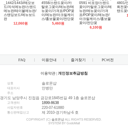
_1442/1443//메모보
4558/스탠드꽂이/카
0591 비포장/스탠드
4801
드/자석메뉴판/스탠드
탈로그꽂이/메뉴판/메
꽂이/카탈로그꽂이/메
회전꽂
메뉴판/테이블메뉴판/
뉴꽂이/가격표/POP꽂
뉴판/메뉴꽂이/가격
탠드꽂
스탠딩보드/메뉴보드
이/메뉴판/아크릴케이
표/POP꽂이/메뉴판/
판
스/홍보물꽂이/전단꽂
아크릴케이스/홍보물
꽂이/전단꽂
12,060원
5,460원
6,100원
FAQ
이용안내
즐겨찾기
PC버전
이용약관
|
개인정보취급방침
솔로몬샵
상호
안병만
대표이사
주소
경기도 남양주시 진접읍 금강로1845번길 49 1층 솔로몬샵
1899-8638
고객센터
220-07-61880
사업자번호
제 2010-경기하남-6 호
통신판매업신고
COPYRIGHT (C)
솔로몬샵
ALL RIGHTS RESERVED.
SYSTEM BY
Godo
Mall