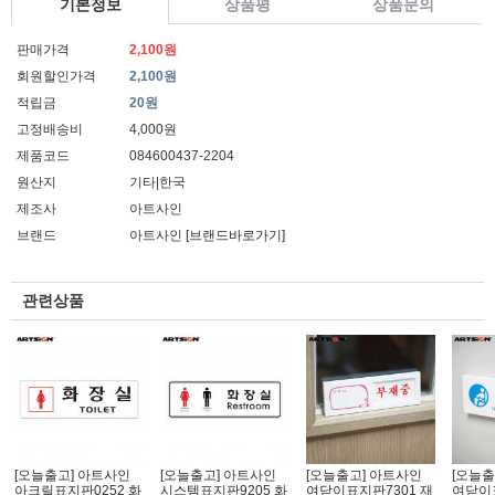
기본정보
상품평
상품문의
판매가격
2,100원
회원할인가격
2,100원
적립금
20원
고정배송비
4,000원
제품코드
084600437-2204
원산지
기타|한국
제조사
아트사인
브랜드
아트사인
[브랜드바로가기]
관련상품
[오늘출고] 아트사인
[오늘출고] 아트사인
[오늘출고] 아트사인
[오늘출
아크릴표지판0252 화
시스템표지판9205 화
여닫이표지판7301 재
여닫이표