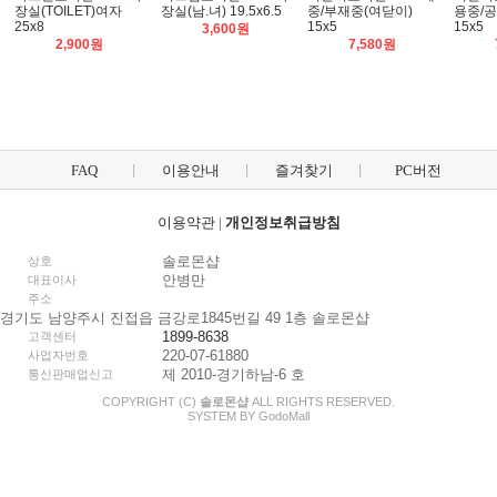
장실(TOILET)여자
장실(남.녀) 19.5x6.5
중/부재중(여닫이)
용중/공
25x8
15x5
15x5
3,600원
2,900원
7,580원
FAQ
이용안내
즐겨찾기
PC버전
이용약관
|
개인정보취급방침
솔로몬샵
상호
안병만
대표이사
주소
경기도 남양주시 진접읍 금강로1845번길 49 1층 솔로몬샵
1899-8638
고객센터
220-07-61880
사업자번호
제 2010-경기하남-6 호
통신판매업신고
COPYRIGHT (C)
솔로몬샵
ALL RIGHTS RESERVED.
SYSTEM BY
Godo
Mall