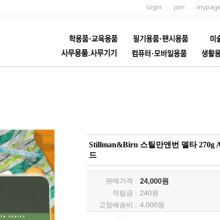
login
join
mypag
Stillman&Birn 스틸만앤번 델타 2
드
판매가격 :
24,000원
적립금 :
240
원
고정배송비 :
4,000원