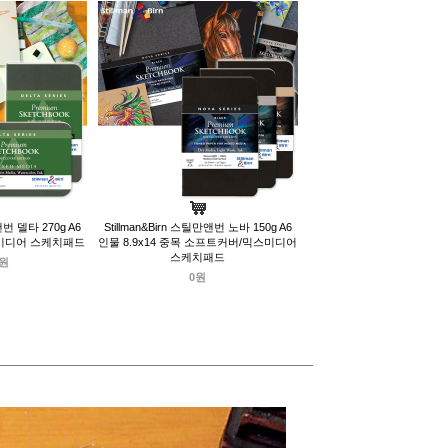
앤번 델타 270g A6
Stillman&Birn 스틸만앤번 노바 150g A6
미디어 스케치패드
인물 8.9x14 중목 소프트커버/믹스미디어
스케치패드
0원
0원