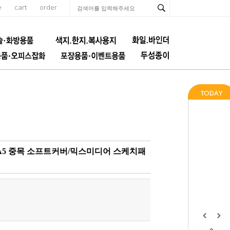
e
cart
order
70g A5 중목 소프트커버/믹스미디어 스케치패