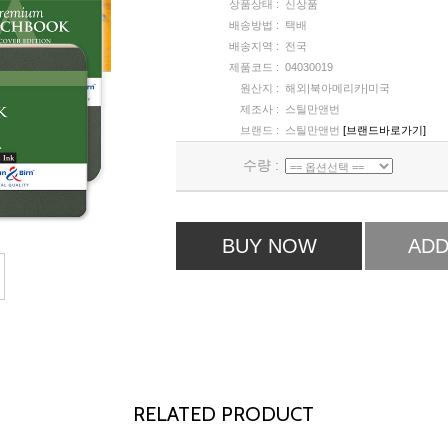
상품상태 :
신상품
배송방법 :
택배
배송지역 :
전국
제품코드 :
04030019
원산지 :
해외|북아메리카|미국
제조사 :
스틸만앤번
브랜드 :
스틸만앤번
[브랜드바로가기]
수량 :
BUY NOW
ADD
RELATED PRODUCT