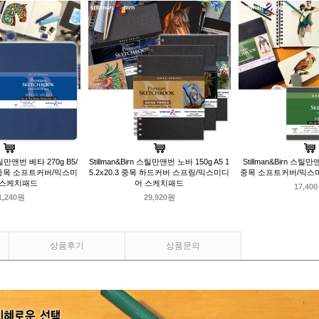
 스틸만앤번 베타 270g B5/
Stillman&Birn 스틸만앤번 노바 150g A5 1
Stillman&Birn 스틸만
.3 중목 소프트커버/믹스미
5.2x20.3 중목 하드커버 스프링/믹스미디
중목 소프트커버/믹스
 스케치패드
어 스케치패드
17,40
1,240원
29,920원
상품후기
상품문의