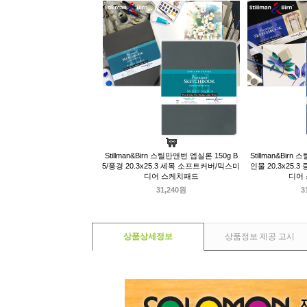
Stillman&Birn 스틸만앤번 엡실론 150g B
Stillman&Birn
5/풍경 20.3x25.3 세목 소프트커버/믹스미
인물 20.3x25
디어 스케치패드
디어
31,240원
3
상품상세정보
상품정보 제공 고시