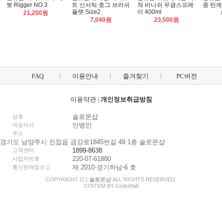
붓 Rigger NO.3
트 신서틱 호그 브러쉬
쳐 바니쉬 무광스프레
종 틴
플랫 Size2
이 400ml
21,200원
7,040원
23,500원
FAQ
이용안내
즐겨찾기
PC버전
이용약관
|
개인정보취급방침
솔로몬샵
상호
안병만
대표이사
주소
경기도 남양주시 진접읍 금강로1845번길 49 1층 솔로몬샵
1899-8638
고객센터
220-07-61880
사업자번호
제 2010-경기하남-6 호
통신판매업신고
COPYRIGHT (C)
솔로몬샵
ALL RIGHTS RESERVED.
SYSTEM BY
Godo
Mall