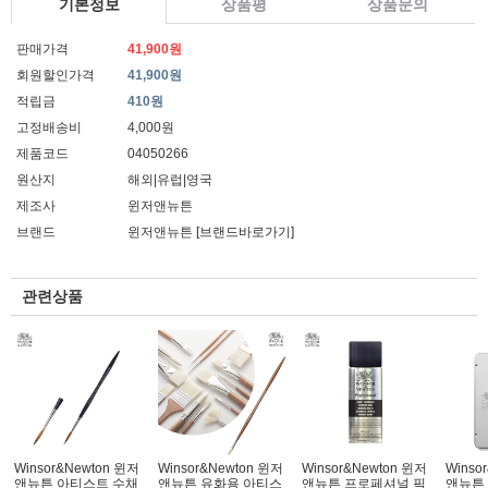
기본정보
상품평
상품문의
판매가격
41,900원
회원할인가격
41,900원
적립금
410원
고정배송비
4,000원
제품코드
04050266
원산지
해외|유럽|영국
제조사
윈저앤뉴튼
브랜드
윈저앤뉴튼
[브랜드바로가기]
관련상품
Winsor&Newton 윈저
Winsor&Newton 윈저
Winsor&Newton 윈저
Winso
앤뉴튼 아티스트 수채
앤뉴튼 유화용 아티스
앤뉴튼 프로페셔널 픽
앤뉴튼