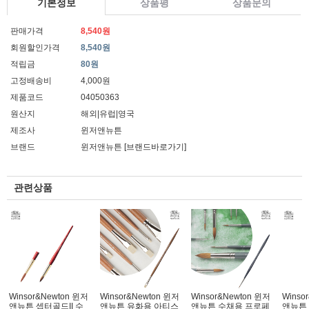
기본정보
상품평
상품문의
판매가격
8,540원
회원할인가격
8,540원
적립금
80원
고정배송비
4,000원
제품코드
04050363
원산지
해외|유럽|영국
제조사
윈저앤뉴튼
브랜드
윈저앤뉴튼
[브랜드바로가기]
관련상품
Winsor&Newton 윈저
Winsor&Newton 윈저
Winsor&Newton 윈저
Winso
앤뉴튼 셉터골드II 수
앤뉴튼 유화용 아티스
앤뉴튼 수채용 프로페
앤뉴튼