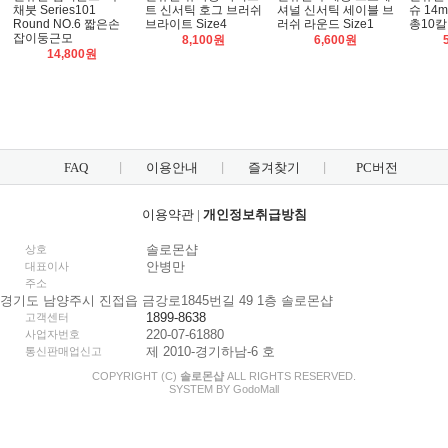
채붓 Series101
트 신서틱 호그 브러쉬
셔널 신서틱 세이블 브
슈 14m
Round NO.6 짧은손
브라이트 Size4
러쉬 라운드 Size1
총10
잡이둥근모
8,100원
6,600원
14,800원
FAQ
이용안내
즐겨찾기
PC버전
이용약관
|
개인정보취급방침
솔로몬샵
상호
안병만
대표이사
주소
경기도 남양주시 진접읍 금강로1845번길 49 1층 솔로몬샵
1899-8638
고객센터
220-07-61880
사업자번호
제 2010-경기하남-6 호
통신판매업신고
COPYRIGHT (C)
솔로몬샵
ALL RIGHTS RESERVED.
SYSTEM BY
Godo
Mall