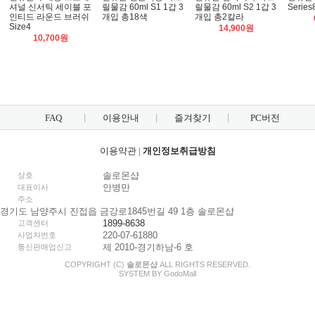
셔널 신서틱 세이블 포
릴물감 60ml S1 1갑 3
릴물감 60ml S2 1갑 3
Series
인티드 라운드 브러쉬
개입 총18색
개입 총2칼라
Size4
14,900원
10,700원
FAQ
이용안내
즐겨찾기
PC버전
이용약관
|
개인정보취급방침
솔로몬샵
상호
안병만
대표이사
주소
경기도 남양주시 진접읍 금강로1845번길 49 1층 솔로몬샵
1899-8638
고객센터
220-07-61880
사업자번호
제 2010-경기하남-6 호
통신판매업신고
COPYRIGHT (C)
솔로몬샵
ALL RIGHTS RESERVED.
SYSTEM BY
Godo
Mall