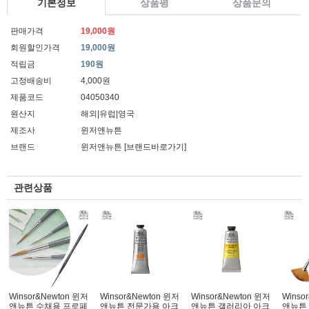
기본정보
상품평
상품문의
판매가격
19,000원
회원할인가격
19,000원
적립금
190원
고정배송비
4,000원
제품코드
04050340
원산지
해외|유럽|영국
제조사
윈저앤뉴튼
브랜드
윈저앤뉴튼
[브랜드바로가기]
관련상품
Winsor&Newton 윈저
Winsor&Newton 윈저
Winsor&Newton 윈저
Winso
앤뉴튼 수채용 프로페
앤뉴튼 전문가용 아크
앤뉴튼 갤러리아 아크
앤뉴튼