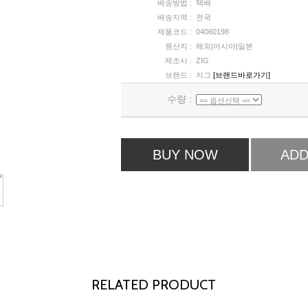
배송방법 :
택배
배송지역 :
전국
제품코드 :
04060198
원산지 :
해외|아시아|일본
제조사 :
ZIG
브랜드 :
지그
[브랜드바로가기]
수량 :
BUY NOW
ADD
RELATED PRODUCT