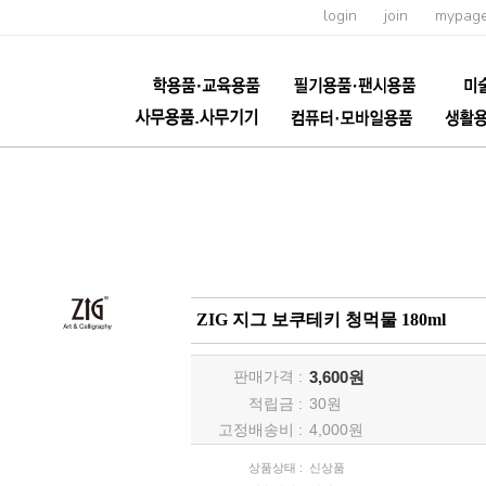
login
join
mypag
ZIG 지그 보쿠테키 청먹물 180ml
판매가격 :
3,600원
적립금 :
30
원
고정배송비 :
4,000원
상품상태 :
신상품