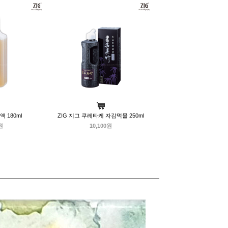
액 180ml
ZIG 지그 쿠레타케 자감먹물 250ml
원
10,100원