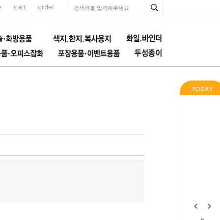
e
cart
order