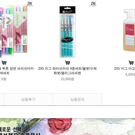
블 투톤 양면 브러쉬마카
ZIG 지그 워터브러쉬 4종세트/물붓/수채
ZIG 지그 아교
6색세트
화붓/캘리그라피펜
4,200
0원
22,500원
상품후기
상품문의