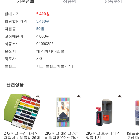
기본정보
상품평
상품문의
판매가격
5,400원
회원할인가격
5,400원
적립금
50원
고정배송비
4,000원
제품코드
04060252
원산지
해외|아시아|일본
제조사
ZIG
브랜드
지그
[브랜드바로가기]
관련상품
ZIG 지그 쿠레타케 안
ZIG 지그 캘리그라피
ZIG 지그 보쿠테키 진
[오늘출
채탐미 고체물감 36색
메탈릭 8400 트윈마
먹물 1.8L
쿠레컬