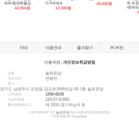
세트/동양화물감
카 6색세트
픽 트
26,400원
48색
42,900원
12,300원
FAQ
이용안내
즐겨찾기
PC버전
이용약관
|
개인정보취급방침
솔로몬샵
상호
안병만
대표이사
주소
경기도 남양주시 진접읍 금강로1845번길 49 1층 솔로몬샵
1899-8638
고객센터
220-07-61880
사업자번호
제 2010-경기하남-6 호
통신판매업신고
COPYRIGHT (C)
솔로몬샵
ALL RIGHTS RESERVED.
SYSTEM BY
Godo
Mall