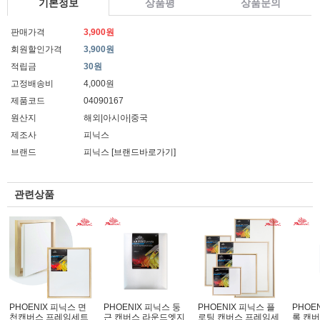
기본정보
상품평
상품문의
판매가격
3,900원
회원할인가격
3,900원
적립금
30원
고정배송비
4,000원
제품코드
04090167
원산지
해외|아시아|중국
제조사
피닉스
브랜드
피닉스
[브랜드바로가기]
관련상품
PHOENIX 피닉스 면
PHOENIX 피닉스 둥
PHOENIX 피닉스 플
PHOE
천캔버스 프레임세트
근 캔버스 라운드엣지
로팅 캔버스 프레임세
록 캔