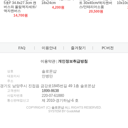
5호F 34.8x27.3cm 캔
18x24cm
트 30x40cm/액자캔버
10x10
버스와 올림액자세트/
스/인테리어소품
4,200원
액자캔버스
20,500원
14,700원
FAQ
이용안내
즐겨찾기
PC버전
이용약관
|
개인정보취급방침
솔로몬샵
상호
안병만
대표이사
주소
경기도 남양주시 진접읍 금강로1845번길 49 1층 솔로몬샵
1899-8638
고객센터
220-07-61880
사업자번호
제 2010-경기하남-6 호
통신판매업신고
COPYRIGHT (C)
솔로몬샵
ALL RIGHTS RESERVED.
SYSTEM BY
Godo
Mall