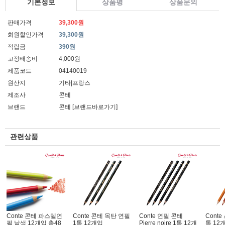
기본정보
상품평
상품문의
판매가격
39,300원
회원할인가격
39,300원
적립금
390원
고정배송비
4,000원
제품코드
04140019
원산지
기타|프랑스
제조사
콘테
브랜드
콘테
[브랜드바로가기]
관련상품
Conte 콘테 파스텔연
Conte 콘테 목탄 연필
Conte 연필 콘테
Conte
필 낱색 12개입 총48
1통 12개입
Pierre noire 1통 12개
통 12