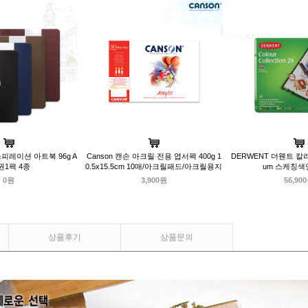
스피레이션 아트북 96g A
Canson 캔손 아크릴 전용 엽서팩 400g 1
DERWENT 더웬트 칼
2권1팩 4종
0.5x15.5cm 10매/아크릴패드/아크릴용지
um 스케칭
0원
3,900원
56,90
상품후기
상품문의