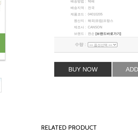
배송방법 :
택배
배송지역 :
전국
제품코드 :
04010205
원산지 :
해외|유럽|프랑스
제조사 :
CANSON
브랜드 :
캔손
[브랜드바로가기]
수량 :
BUY NOW
ADD
RELATED PRODUCT