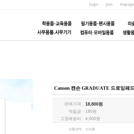
login
join
mypag
Canson 캔손 GRADUATE 드로잉패드 1
판매가격 :
18,800원
적립금 :
180
원
고정배송비 :
4,000원
상품상태 :
신상품