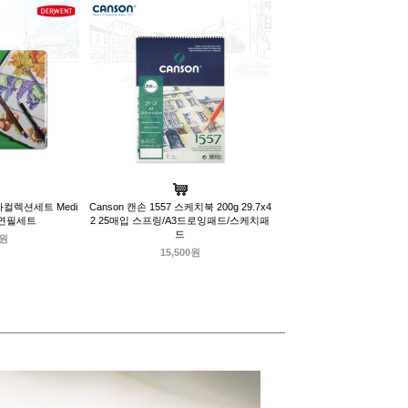
라컬렉션세트 Medi
Canson 캔손 1557 스케치북 200g 29.7x4
색연필세트
2 25매입 스프링/A3드로잉패드/스케치패
드
0원
15,500원