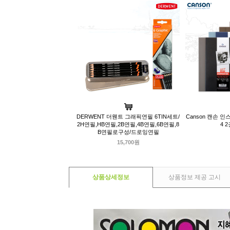
DERWENT 더웬트 그래픽연필 6TIN세트/
Canson 캔손 인
2H연필,HB연필,2B연필,4B연필,6B연필,8
4 
B연필로구성/드로잉연필
15,700원
상품상세정보
상품정보 제공 고시