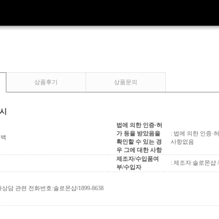
상품후기
상품문의
표시
법에 의한 인증·허
가 등을 받았음을
: 법에 의한 인증
퍼백
확인할 수 있는 경
사항없음
우 그에 대한 사항
제조자/수입품여
: 제조자:솔로몬샵
부/수입자
상담 관련 전화번호:솔로몬샵/1899-8638