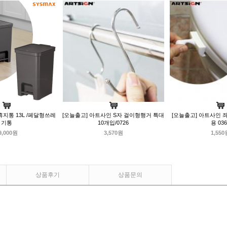
지통 13L /페달형쓰레
[오늘출고] 아트사인 S자 걸이형행거 특대
[오늘출고] 아트사인
기통
10개입/0726
용 036
9,000원
3,570원
1,550
상품후기
상품문의