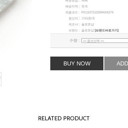
배송방법 :
택배
배송지역 :
전국
제품코드 :
PG11072103094X4274
원산지 :
기타|한국
제조사 :
솔로몬샵
브랜드 :
솔로몬샵
[브랜드바로가기]
수량 :
BUY NOW
ADD
RELATED PRODUCT