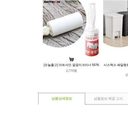
[오늘출고] 아트사인 깔끔이크리너 5576
시스맥스 페달형휴
2,770원
1
상품상세정보
상품정보 제공 고시