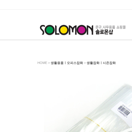
HOME >
생활용품ㅣ오피스잡화
>
생활잡화ㅣ시즌잡화