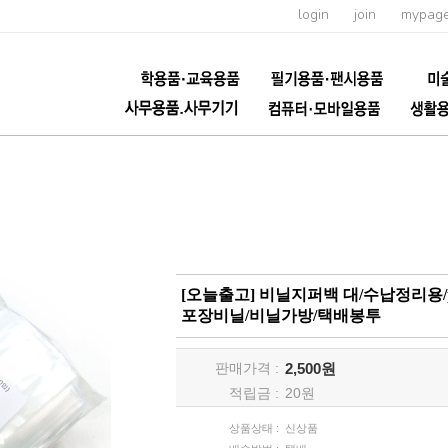
login
join
mypag
[오늘출고] 비닐지퍼백 대/수납정리용/
포장비닐/비닐가방/택배봉투
판매가격 :
2,500원
적립금 :
20
원
상품상태 :
신상품