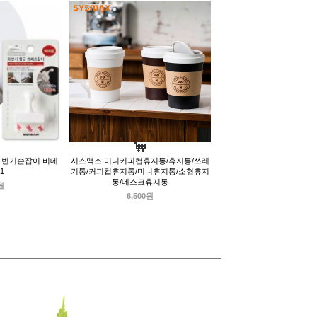
 좌변기손잡이 비데
시스맥스 미니커피컵휴지통/휴지통/쓰레
1
기통/커피컵휴지통/미니휴지통/소형휴지
통/데스크휴지통
원
6,500원