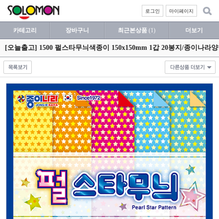
로그인
마이페이지
카테고리
장바구니
최근본상품
(1)
더보기
[오늘출고] 1500 펄스타무늬색종이 150x150mm 1갑 20봉지/종