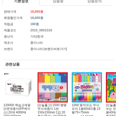
기본정보
상품평
상품문의
판매가격
18,000원
회원할인가격
18,000원
적립금
180원
제품코드
2010_0601019
원산지
기타|한국
제조사
종이나라
브랜드
종이나라
[브랜드바로가기]
관련상품
120000 학습교재용
1000 뜯어쓰는 무늬
[오늘출
[오늘출고] 1500 땡땡
단면색종이(PP케이
모아 1봉60매/1통 15
쓰는 모
무늬색종이 1번
스) 20색 4000매
봉75×75mm
봉40매/
150x150mm 1갑 20