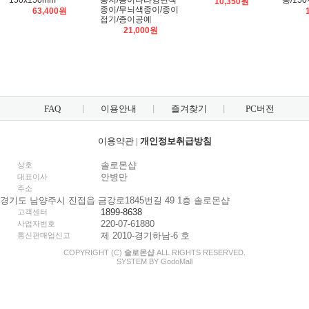
150x150mm
봉/150
봉지/종이나라양면색
10,350원
종이/무늬색종이/종이
63,400원
접기/종이공예
21,000원
FAQ
이용안내
즐겨찾기
PC버전
이용약관
|
개인정보취급방침
솔로몬샵
상호
안병만
대표이사
주소
경기도 남양주시 진접읍 금강로1845번길 49 1층 솔로몬샵
1899-8638
고객센터
220-07-61880
사업자번호
제 2010-경기하남-6 호
통신판매업신고
COPYRIGHT (C)
솔로몬샵
ALL RIGHTS RESERVED.
SYSTEM BY
Godo
Mall