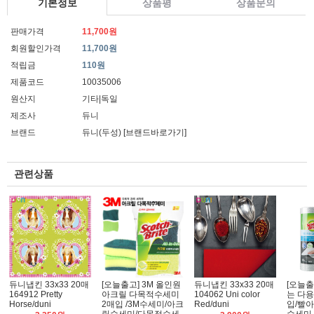
기본정보
상품평
상품문의
판매가격
11,700원
회원할인가격
11,700원
적립금
110원
제품코드
10035006
원산지
기타|독일
제조사
듀니
브랜드
듀니(두성)
[브랜드바로가기]
관련상품
듀니냅킨 33x33 20매
[오늘출고] 3M 올인원
듀니냅킨 33x33 20매
[오늘출
164912 Pretty
아크릴 다목적수세미
104062 Uni color
는 다용
Horse/duni
2매입 /3M수세미/아크
Red/duni
입/빨아