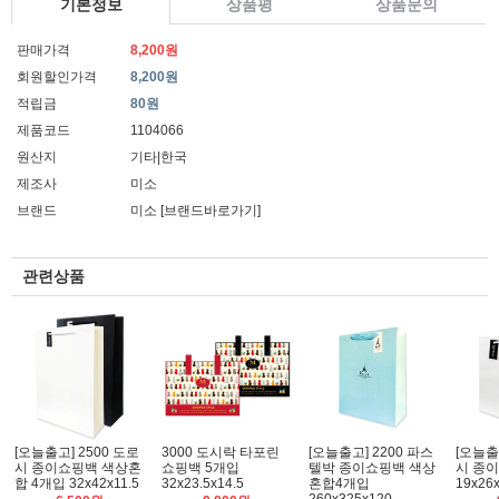
기본정보
상품평
상품문의
판매가격
8,200원
회원할인가격
8,200원
적립금
80원
제품코드
1104066
원산지
기타|한국
제조사
미소
브랜드
미소
[브랜드바로가기]
관련상품
[오늘출고] 2500 도로
3000 도시락 타포린
[오늘출고] 2200 파스
[오늘출
시 종이쇼핑백 색상혼
쇼핑백 5개입
텔박 종이쇼핑백 색상
시 종이
합 4개입 32x42x11.5
32x23.5x14.5
혼합4개입
19x26