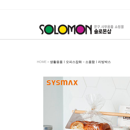
HOME >
생활용품ㅣ오피스잡화
>
소품함ㅣ리빙박스