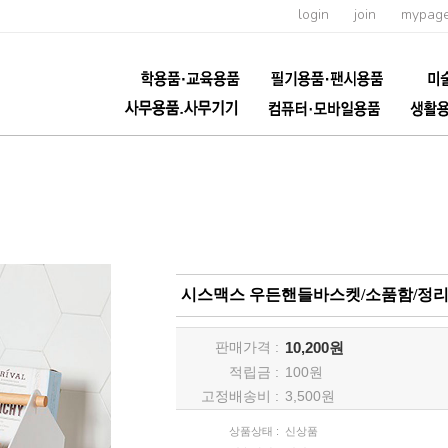
login
join
mypag
시스맥스 우든핸들바스켓/소품함/정리
판매가격 :
10,200원
적립금 :
100
원
고정배송비 :
3,500원
상품상태 :
신상품