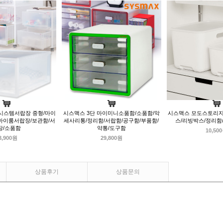
시스템서랍장 중형/마이
시스맥스 3단 마이미니소품함/소품함/악
시스맥스 모도스토리지
마이룸서랍장/보관함/서
세사리통/정리함/서랍함/공구함/부품함/
스/리빙박스/정리함
장/소품함
약통/도구함
10,50
3,900원
29,800원
상품후기
상품문의