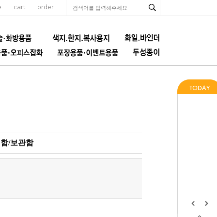
e
cart
order
함/보관함