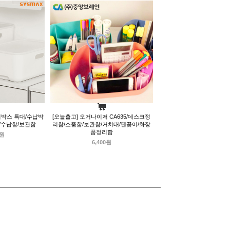
박스 특대/수납박
[오늘출고] 오거나이저 CA635/데스크정
/수납함/보관함
리함/소품함/보관함/거치대/펜꽂이/화장
품정리함
0원
6,400원