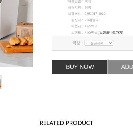
배송방법 :
택배
배송지역 :
전국
제품코드 :
0861017-1910
원산지 :
기타|한국
제조사 :
시스맥스
브랜드 :
시스맥스
[브랜드바로가기]
색상 :
BUY NOW
ADD
RELATED PRODUCT