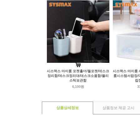
시스맥스 마이룸 포켓홀더/월포켓/데스크
시스맥스 마이룸 
정리함/데스크정리대/데스크소품함/플리
룸시스템서랍장/
스틱보관함
랍
6,100원
3
상품상세정보
상품정보 제공 고시