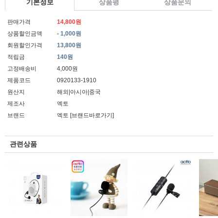
기본정보
상품평
상품문의
판매가격
14,800원
상품할인금액
- 1,000원
회원할인가격
13,800원
적립금
140원
고정배송비
4,000원
제품코드
0920133-1910
원산지
해외|아시아|중국
제조사
엑토
브랜드
엑토
[브랜드바로가기]
관련상품