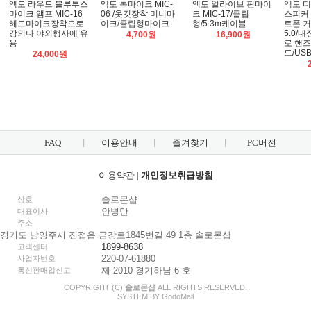
엑토 라우드 블루투스
엑토 톡마이크 MIC-
엑토 얼라이브 핀마이
엑토 
마이크 앰프 MIC-16
06 /옷깃장착 미니마
크 MIC-17/클립
스피커 
헤드마이크장착으로
이크/클립형마이크
형/5.3m케이블
트폰 
강의나 야외행사에 유
5.0/
4,700원
16,900원
용
로 핸즈
드/US
24,000원
FAQ
이용안내
즐겨찾기
PC버전
이용약관
|
개인정보취급방침
솔로몬샵
상호
안병만
대표이사
주소
경기도 남양주시 진접읍 금강로1845번길 49 1층 솔로몬샵
1899-8638
고객센터
220-07-61880
사업자번호
제 2010-경기하남-6 호
통신판매업신고
COPYRIGHT (C)
솔로몬샵
ALL RIGHTS RESERVED.
SYSTEM BY
Godo
Mall