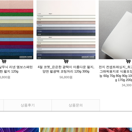
살무늬 리넨 엠보스패턴
4절 코멧_은은한 광택이 아름다운 펄지,
전지 컨셉트래싱지_최
한 펄지 120g
양면 펄광택 코팅처리 120g 300g
그래픽용지로 식품포
능 60g 70g 80g 90g 10
8,800원
56,800원
g 170g 200
34,30
상품후기
상품문의