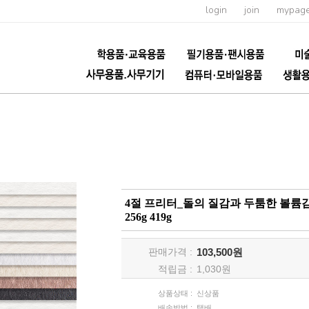
login
join
mypag
4절 프리터_돌의 질감과 두툼한 볼륨감의 컬
256g 419g
판매가격 :
103,500원
적립금 :
1,030
원
상품상태 :
신상품
배송방법 :
택배