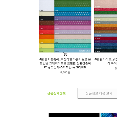
4절 팬시홀종이_독창적인 타공기술로 꽃
4절 펄라이트_빗
모양을 그래픽적으로 표현한 친환경종이
이 화려
128g 오감지/스타드림/뉴크라프트
3
8,300원
상품상세정보
상품정보 제공 고시