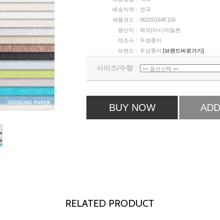
배송지역 :
전국
제품코드 :
06220164F105
원산지 :
해외|아시아|일본
제조사 :
두성종이
브랜드 :
두성종이
[브랜드바로가기]
사이즈/수량 :
BUY NOW
ADD
RELATED PRODUCT