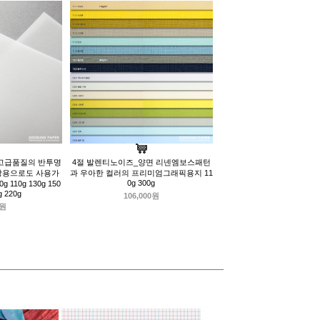
고급품질의 반투명
4절 발렌티노이즈_양면 리넨엠보스패턴
장용으로도 사용가
과 우아한 컬러의 프리미엄그래픽용지 11
0g 300g
0g 110g 130g 150
g 220g
106,000원
0원