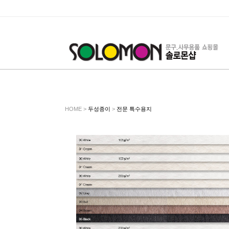
HOME >
두성종이
>
전문 특수용지