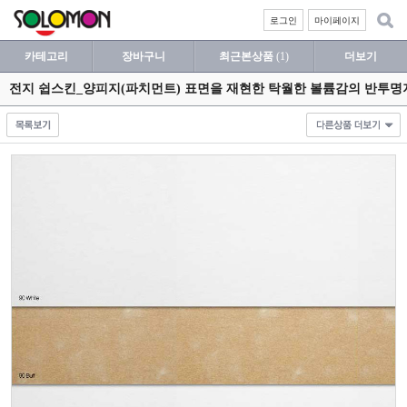
로그인
마이페이지
카테고리
장바구니
최근본상품
(1)
더보기
전지 쉽스킨_양피지(파치먼트) 표면을 재현한 탁월한 볼륨감의 반투명지 9