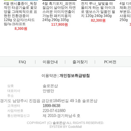
4절 팬시홀종이_독창
4절 흑기포지_표면의
전지 루나_달빛을 떠
4절 
적인 타공기술로 꽃모
질감이 살아있어 자연
올리게 하는 펄 마이크
채화,인
양을 그래픽적으로 표
스러운 이미지연출이
로 엠보스가 일품인 펄
부분묘
현한 친환경종이
가능한 패키지용지
지 120g 240g 340g
사용되
128g 오감지/스타드
245g 290g 335g
250g
82,300원
림/뉴크라프트
117,900원
8,300원
FAQ
이용안내
즐겨찾기
PC버전
이용약관
|
개인정보취급방침
솔로몬샵
상호
안병만
대표이사
주소
경기도 남양주시 진접읍 금강로1845번길 49 1층 솔로몬샵
1899-8638
고객센터
220-07-61880
사업자번호
제 2010-경기하남-6 호
통신판매업신고
COPYRIGHT (C)
솔로몬샵
ALL RIGHTS RESERVED.
SYSTEM BY
Godo
Mall