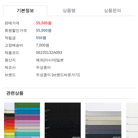
기본정보
상품평
상품문의
판매가격
55,500원
회원할인가격
55,500원
적립금
550원
고정배송비
7,000원
제품코드
06220132A093
원산지
해외|아시아|일본
제조사
두성종이
브랜드
두성종이
[브랜드바로가기]
관련상품