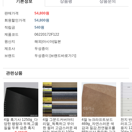
기본정보
상품평
상품문의
판매가격
54,800원
회원할인가격
54,800원
적립금
540원
제품코드
06220172F122
원산지
해외|아시아|일본
제조사
두성종이
브랜드
두성종이
[브랜드바로가기]
관련상품
4절 흑기사 1250g_다
4절 그문드커버머티
4절 뉴크라프트보드
전지 
양한 평량과 두께,고품
리얼_독특하고 우아
469g_자연스러운 색
러프그
질을 두루 갖춘 흑지
한 컬러 고급스러운 패
감과 질감,천연펄프를
용지 12