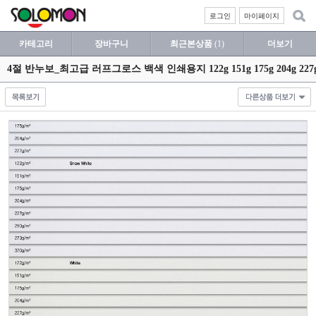
로그인
마이페이지
카테고리
장바구니
최근본상품
(1)
더보기
4절 반누보_최고급 러프그로스 백색 인쇄용지 122g 151g 175g 204g 227g 25