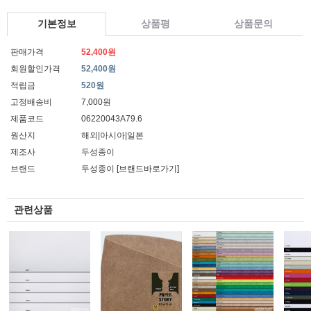
기본정보
상품평
상품문의
판매가격
52,400원
회원할인가격
52,400원
적립금
520원
고정배송비
7,000원
제품코드
06220043A79.6
원산지
해외|아시아|일본
제조사
두성종이
브랜드
두성종이
[브랜드바로가기]
관련상품