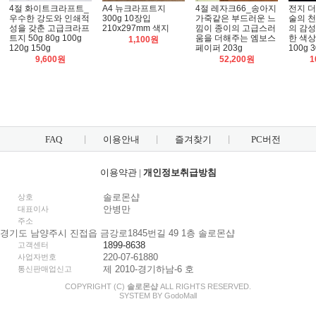
4절 화이트크라프트_
A4 뉴크라프트지
4절 레자크66_송아지
전지 
우수한 강도와 인쇄적
300g 10장입
가죽같은 부드러운 느
술의 
성을 갖춘 고급크라프
210x297mm 색지
낌이 종이의 고급스러
의 감성
트지 50g 80g 100g
움을 더해주는 엠보스
한 색
1,100원
120g 150g
페이퍼 203g
100g 3
9,600원
52,200원
1
FAQ
이용안내
즐겨찾기
PC버전
이용약관
|
개인정보취급방침
솔로몬샵
상호
안병만
대표이사
주소
경기도 남양주시 진접읍 금강로1845번길 49 1층 솔로몬샵
1899-8638
고객센터
220-07-61880
사업자번호
제 2010-경기하남-6 호
통신판매업신고
COPYRIGHT (C)
솔로몬샵
ALL RIGHTS RESERVED.
SYSTEM BY
Godo
Mall