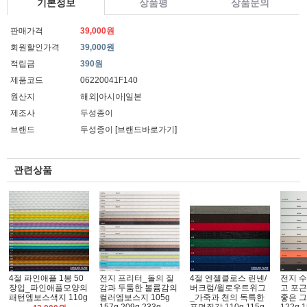
기본정보
상품평
상품문의
판매가격
39,000원
회원할인가격
39,000원
적립금
390원
제품코드
06220041F140
원산지
해외|아시아|일본
제조사
두성종이
브랜드
두성종이
[브랜드바로가기]
관련상품
4절 파인애플 1봉 50
전지 프리터_돌의 질
4절 엔젤클로스 린넨/
전지 
장입_파인애플모양의
감과 두툼한 볼륨감의
버크럼/윌로우트위그
고 포근
패턴엠보스색지 110g
컬러엠보스지 105g
_가죽과 천의 독특한
좋은 그