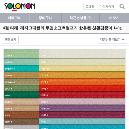
로그인
마이페이지
카테고리
장바구니
최근본상품
(1)
더보기
4절 타래_레자크패턴의 무염소표백펄프가 함유된 친환경종이 140g