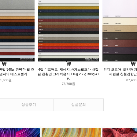
펄 340g_완벽한 펄 효
4절 디프매트_재생지,바가스펄프가 배합
전지 코코아_토양과 
 펄지의 베스트셀러
된 친환경 그래픽용지 116g 256g 308g 41
재현한 친환경항균지 
9g
1,600원
87,40
73,700원
상품후기
상품문의