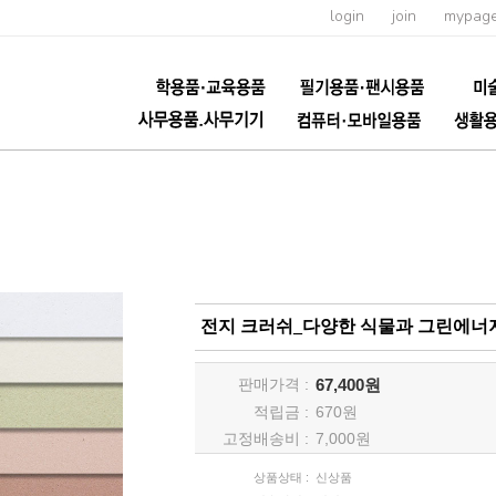
login
join
mypag
전지 크러쉬_다양한 식물과 그린에너지로 만든
판매가격 :
67,400원
적립금 :
670
원
고정배송비 :
7,000원
상품상태 :
신상품