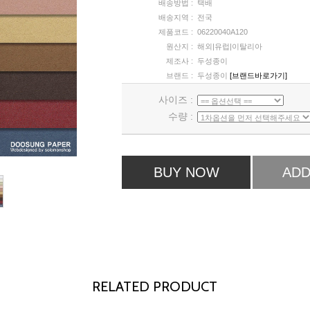
배송방법 :
택배
배송지역 :
전국
제품코드 :
06220040A120
원산지 :
해외|유럽|이탈리아
제조사 :
두성종이
브랜드 :
두성종이
[브랜드바로가기]
사이즈 :
수량 :
BUY NOW
ADD
RELATED PRODUCT