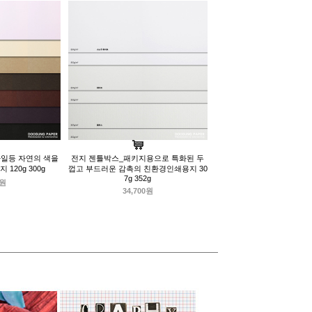
과일등 자연의 색을
전지 젠틀박스_패키지용으로 특화된 두
120g 300g
껍고 부드러운 감촉의 친환경인쇄용지 30
7g 352g
0원
34,700원