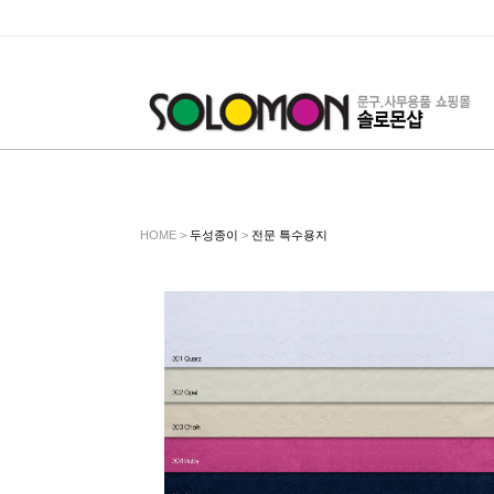
HOME >
두성종이
>
전문 특수용지