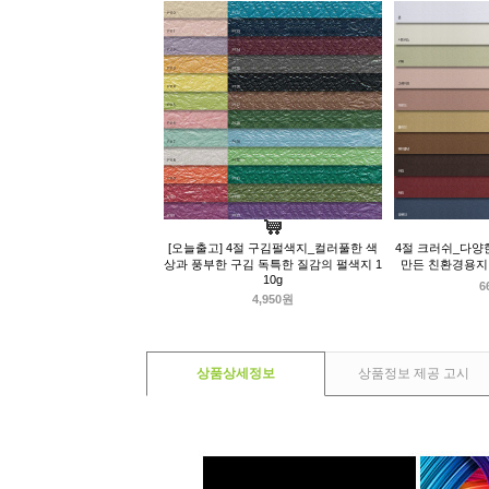
[오늘출고] 4절 구김펄색지_컬러풀한 색
4절 크러쉬_다양
상과 풍부한 구김 독특한 질감의 펄색지 1
만든 친환경용지 120
10g
6
4,950원
상품상세정보
상품정보 제공 고시