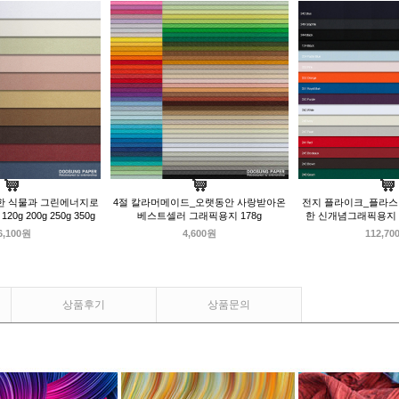
한 식물과 그린에너지로
4절 칼라머메이드_오랫동안 사랑받아온
전지 플라이크_플라스
g 200g 250g 350g
베스트셀러 그래픽용지 178g
한 신개념그래픽용지 120
6,100원
4,600원
112,70
상품후기
상품문의