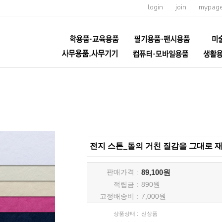
login
join
mypag
전지 스톤_돌의 거친 질감을 그대로 재현
판매가격 :
89,100원
적립금 :
890
원
고정배송비 :
7,000원
상품상태 :
신상품