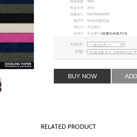
배송방법 :
택배
배송지역 :
전국
제품코드 :
06220030A300
원산지 :
해외|유럽|독일
제조사 :
두성종이
브랜드 :
두성종이
[브랜드바로가기]
사이즈 :
수량 :
BUY NOW
ADD
RELATED PRODUCT