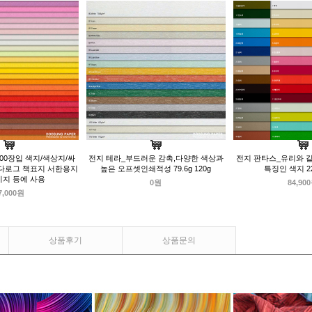
100장입 색지/색상지/싸
전지 테라_부드러운 감촉,다양한 색상과
전지 판타스_유리와 
다로그 책표지 서한용지
높은 오프셋인쇄적성 79.6g 120g
특징인 색지 22
지 등에 사용
0원
84,90
7,000원
상품후기
상품문의