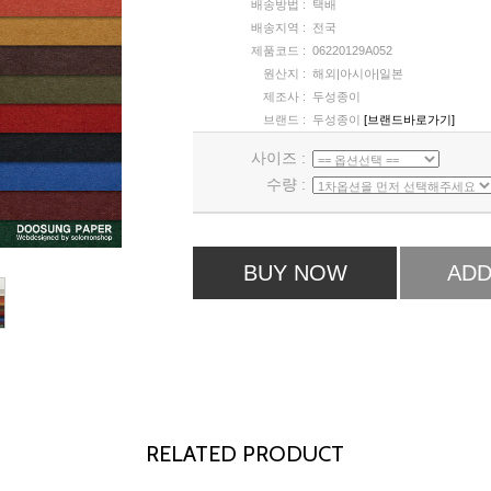
배송방법 :
택배
배송지역 :
전국
제품코드 :
06220129A052
원산지 :
해외|아시아|일본
제조사 :
두성종이
브랜드 :
두성종이
[브랜드바로가기]
사이즈 :
수량 :
BUY NOW
ADD
RELATED PRODUCT