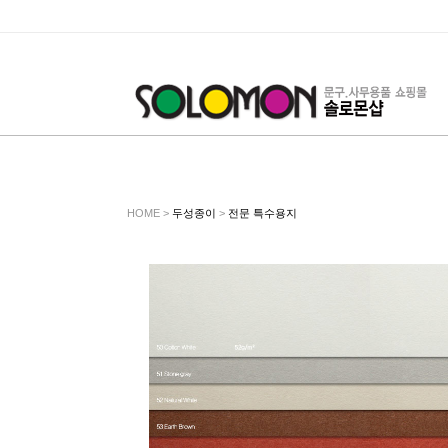
HOME >
두성종이
>
전문 특수용지