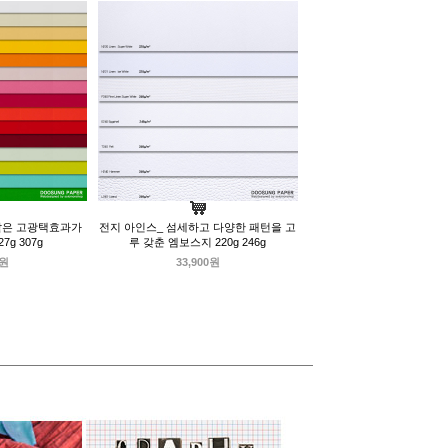
같은 고광택효과가
전지 아인스_ 섬세하고 다양한 패턴을 고
7g 307g
루 갖춘 엠보스지 220g 246g
0원
33,900원