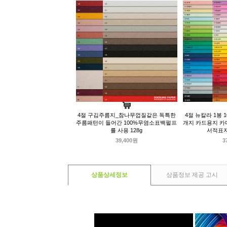
4절 구김주름지_참나무껍질같은 독특한
4절 뉴칼라 1봉 
주름패턴이 들어간 100%무염소표백펄프
개지 카드용지 카
를 사용 128g
서적표지
39,400원
3
상품상세정보
상품정보 제공 고시