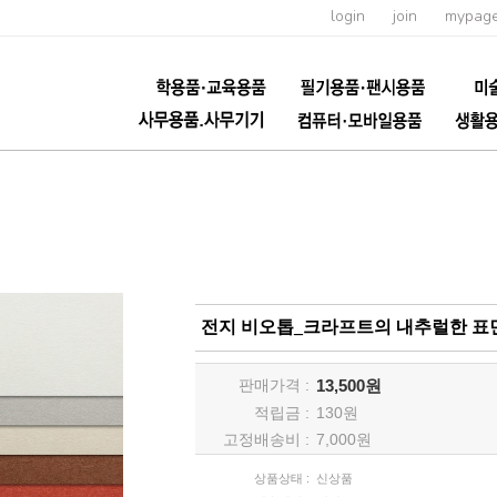
login
join
mypag
전지 비오톱_크라프트의 내추럴한 표면
판매가격 :
13,500원
적립금 :
130
원
고정배송비 :
7,000원
상품상태 :
신상품