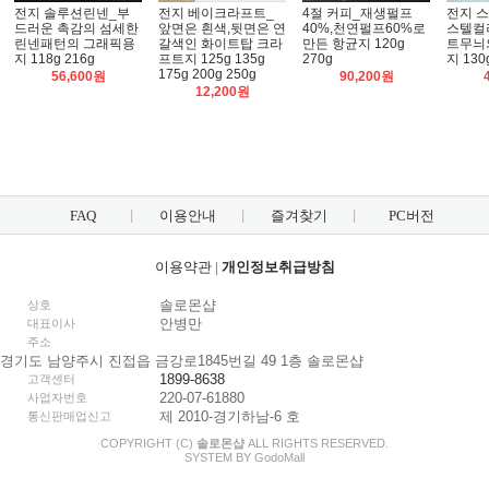
전지 솔루션린넨_부
전지 베이크라프트_
4절 커피_재생펄프
전지 
드러운 촉감의 섬세한
앞면은 흰색,뒷면은 연
40%,천연펄프60%로
스텔컬
린넨패턴의 그래픽용
갈색인 화이트탑 크라
만든 항균지 120g
트무늬
지 118g 216g
프트지 125g 135g
270g
지 130
175g 200g 250g
56,600원
90,200원
12,200원
FAQ
이용안내
즐겨찾기
PC버전
이용약관
|
개인정보취급방침
솔로몬샵
상호
안병만
대표이사
주소
경기도 남양주시 진접읍 금강로1845번길 49 1층 솔로몬샵
1899-8638
고객센터
220-07-61880
사업자번호
제 2010-경기하남-6 호
통신판매업신고
COPYRIGHT (C)
솔로몬샵
ALL RIGHTS RESERVED.
SYSTEM BY
Godo
Mall