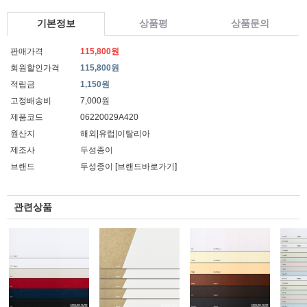
기본정보
상품평
상품문의
판매가격
115,800원
회원할인가격
115,800원
적립금
1,150원
고정배송비
7,000원
제품코드
06220029A420
원산지
해외|유럽|이탈리아
제조사
두성종이
브랜드
두성종이
[브랜드바로가기]
관련상품