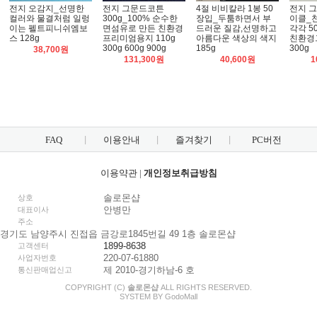
전지 오감지_선명한
전지 그문드코튼
4절 비비칼라 1봉 50
전지 
컬러와 물결처럼 일렁
300g_100% 순수한
장입_두툼하면서 부
이클_
이는 펠트피니쉬엠보
면섬유로 만든 친환경
드러운 질감,선명하고
각각 5
스 128g
프리미엄용지 110g
아름다운 색상의 색지
친환경
300g 600g 900g
185g
300g
38,700원
131,300원
40,600원
1
FAQ
이용안내
즐겨찾기
PC버전
이용약관
|
개인정보취급방침
솔로몬샵
상호
안병만
대표이사
주소
경기도 남양주시 진접읍 금강로1845번길 49 1층 솔로몬샵
1899-8638
고객센터
220-07-61880
사업자번호
제 2010-경기하남-6 호
통신판매업신고
COPYRIGHT (C)
솔로몬샵
ALL RIGHTS RESERVED.
SYSTEM BY
Godo
Mall