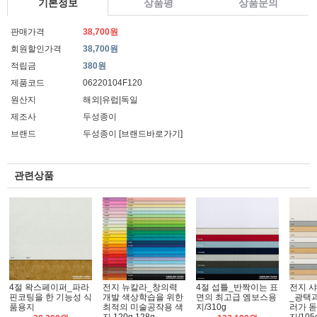
기본정보
상품평
상품문의
판매가격
38,700원
회원할인가격
38,700원
적립금
380원
제품코드
06220104F120
원산지
해외|유럽|독일
제조사
두성종이
브랜드
두성종이
[브랜드바로가기]
관련상품
4절 왁스페이퍼_파라
전지 뉴칼라_창의력
4절 섭틀_반짝이는 표
전지 
핀코팅을 한 기능성 식
개발 색상학습을 위한
면의 최고급 엠보스용
_광택
품용지
최적의 미술공작용 색
지/310g
러가 