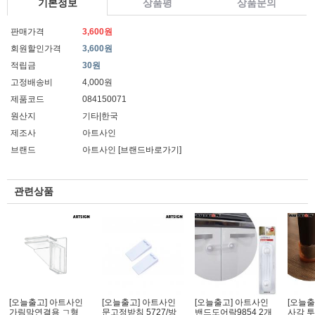
기본정보
상품평
상품문의
판매가격
3,600원
회원할인가격
3,600원
적립금
30원
고정배송비
4,000원
제품코드
084150071
원산지
기타|한국
제조사
아트사인
브랜드
아트사인
[브랜드바로가기]
관련상품
[오늘출고] 아트사인
[오늘출고] 아트사인
[오늘출고] 아트사인
[오늘출
가림막연결용 ㄱ형
문고정받침 5727/방
밴드도어락9854 2개
사각 