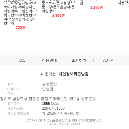
12107/투명가림막/코
문스토퍼/문고정장치/
입
자캡05
로나가림막/비말차단
문고정/문소음방지/문
2,250원
가림막/아크릴칸막이/
끼임방지
학교칸막이/학원칸막
2,300원
이/책상가림막/관공서
칸막이
720원
FAQ
이용안내
즐겨찾기
PC버전
이용약관
|
개인정보취급방침
솔로몬샵
상호
안병만
대표이사
주소
경기도 남양주시 진접읍 금강로1845번길 49 1층 솔로몬샵
1899-8638
고객센터
220-07-61880
사업자번호
제 2010-경기하남-6 호
통신판매업신고
COPYRIGHT (C)
솔로몬샵
ALL RIGHTS RESERVED.
SYSTEM BY
Godo
Mall