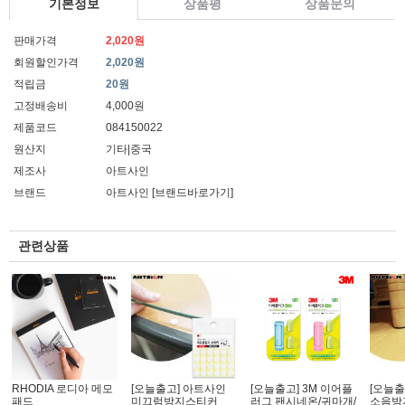
기본정보
상품평
상품문의
판매가격
2,020원
회원할인가격
2,020원
적립금
20원
고정배송비
4,000원
제품코드
084150022
원산지
기타|중국
제조사
아트사인
브랜드
아트사인
[브랜드바로가기]
관련상품
RHODIA 로디아 메모
[오늘출고] 아트사인
[오늘출고] 3M 이어플
[오늘출
패드
미끄럼방지스티커
러그 팬시네온/귀마개/
소음방