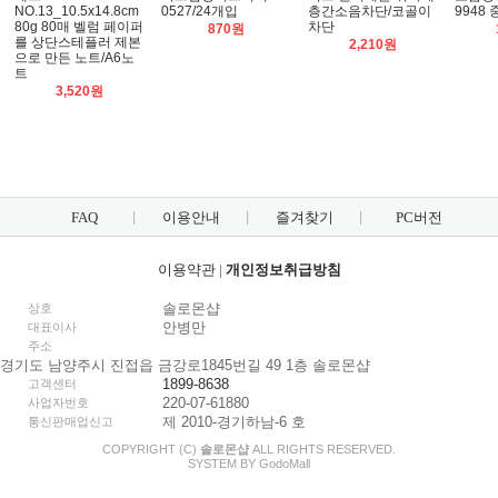
NO.13_10.5x14.8cm
0527/24개입
층간소음차단/코골이
9948 
80g 80매 벨럼 페이퍼
차단
870원
를 상단스테플러 제본
2,210원
으로 만든 노트/A6노
트
3,520원
FAQ
이용안내
즐겨찾기
PC버전
이용약관
|
개인정보취급방침
솔로몬샵
상호
안병만
대표이사
주소
경기도 남양주시 진접읍 금강로1845번길 49 1층 솔로몬샵
1899-8638
고객센터
220-07-61880
사업자번호
제 2010-경기하남-6 호
통신판매업신고
COPYRIGHT (C)
솔로몬샵
ALL RIGHTS RESERVED.
SYSTEM BY
Godo
Mall