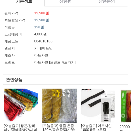
기본정보
상품평
상품문의
판매가격
15,500원
회원할인가격
15,500원
적립금
150원
고정배송비
4,000원
제품코드
084010106
원산지
기타|베트남
제조사
아트사인
브랜드
아트사인
[브랜드바로가기]
관련상품
[오늘출고] 빵끈/칼라
[오늘출고] 금줄 은줄
[오늘출고] 아트사인
2000
타이/공예용빵끈/제과
180M/금은줄/금사/은
1000 8골고무줄