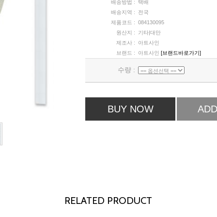
배송방법 :
택배
배송지역 :
전국
제품코드 :
084130095
원산지 :
기타|대만
제조사 :
아트사인
브랜드 :
아트사인
[브랜드바로가기]
수량 :
BUY NOW
ADD
RELATED PRODUCT