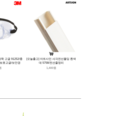
학 고글 91252/충
[오늘출고] 아트사인 사각전선몰딩 흰색
눈보호고글/보안경
대 5758/전선줄정리
원
1,400원