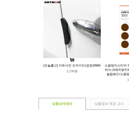
[오늘출고] 아트사인 도어가드(검정)9966
소음방지스티커 S
커/스크래치방지
1,730원
슬립패드/소음
1
상품상세정보
상품정보 제공 고시