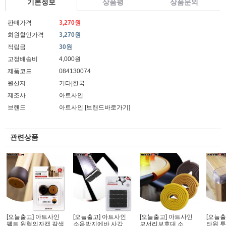
기본정보
상품평
상품문의
판매가격
3,270원
회원할인가격
3,270원
적립금
30원
고정배송비
4,000원
제품코드
084130074
원산지
기타|한국
제조사
아트사인
브랜드
아트사인
[브랜드바로가기]
관련상품
[오늘출고] 아트사인
[오늘출고] 아트사인
[오늘출고] 아트사인
[오늘출
펠트 원형의자캡 갈색
소음방지에바 사각
모서리보호대 소
타원 