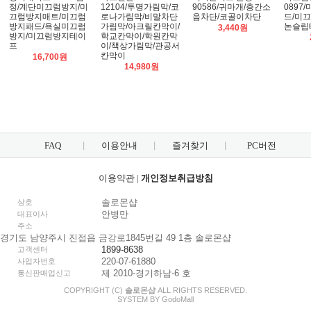
정/계단미끄럼방지/미
12104/투명가림막/코
90586/귀마개/층간소
0897
끄럼방지매트/미끄럼
로나가림막/비말차단
음차단/코골이차단
드/미
방지패드/욕실미끄럼
가림막/아크릴칸막이/
논슬립
3,440원
방지/미끄럼방지테이
학교칸막이/학원칸막
프
이/책상가림막/관공서
칸막이
16,700원
14,980원
FAQ
이용안내
즐겨찾기
PC버전
이용약관
|
개인정보취급방침
솔로몬샵
상호
안병만
대표이사
주소
경기도 남양주시 진접읍 금강로1845번길 49 1층 솔로몬샵
1899-8638
고객센터
220-07-61880
사업자번호
제 2010-경기하남-6 호
통신판매업신고
COPYRIGHT (C)
솔로몬샵
ALL RIGHTS RESERVED.
SYSTEM BY
Godo
Mall