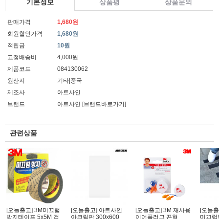
기본정보
상품평
상품문의
판매가격
1,680원
회원할인가격
1,680원
적립금
10원
고정배송비
4,000원
제품코드
084130062
원산지
기타|중국
제조사
아트사인
브랜드
아트사인
[브랜드바로가기]
관련상품
[오늘출고] 3M미끄럼
[오늘출고] 아트사인
[오늘출고] 3M 재사용
[오늘출
방지테이프 5x5M 검
아크릴판 300x600
이어플러그 끈형
미끄럼