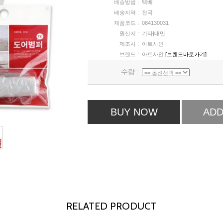
배송방법 :
택배
배송지역 :
전국
제품코드 :
084130031
원산지 :
기타|대만
제조사 :
아트사인
브랜드 :
아트사인
[브랜드바로가기]
수량 :
BUY NOW
ADD
RELATED PRODUCT