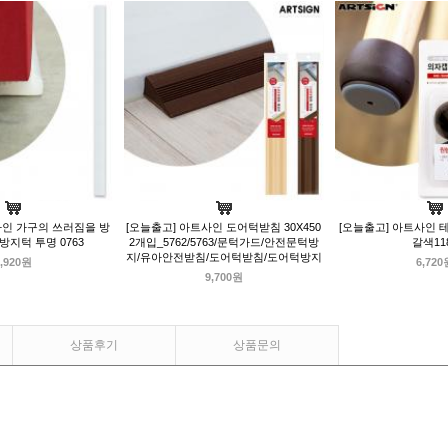
사인 가구의 쓰러짐을 방
[오늘출고] 아트사인 도어턱받침 30X450
[오늘출고] 아트사인
지턱 투명 0763
2개입_5762/5763/문턱가드/안전문턱방
갈색11
지/유아안전받침/도어턱받침/도어턱방지
,920원
6,720
9,700원
상품후기
상품문의