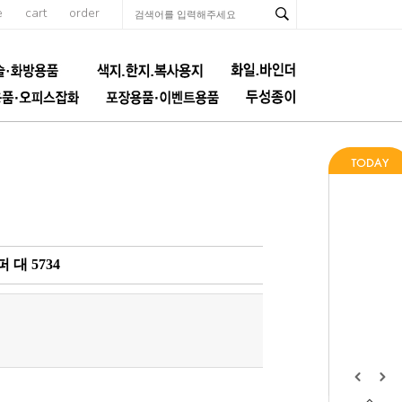
e
cart
order
대 5734