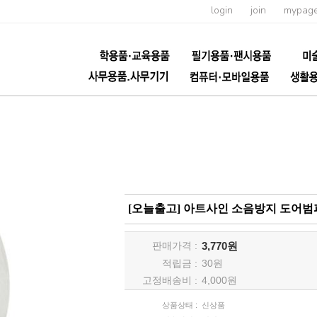
login
join
mypag
[오늘출고] 아트사인 소음방지 도어범퍼 
판매가격 :
3,770원
적립금 :
30
원
고정배송비 :
4,000원
상품상태 :
신상품