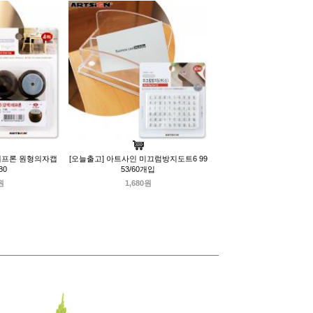
 테프론 원형의자캡
[오늘출고] 아트사인 미끄럼방지도트6 99
80
53/60개입
원
1,680원