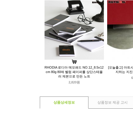
RHODIA 로디아 메모패드 NO.12_8.5x12
[오늘출고] 아트
cm 80g 80매 벨럼 페이퍼를 상단스테플
지하는 지진방
러 제본으로 만든 노트
6
2,820원
상품상세정보
상품정보 제공 고시