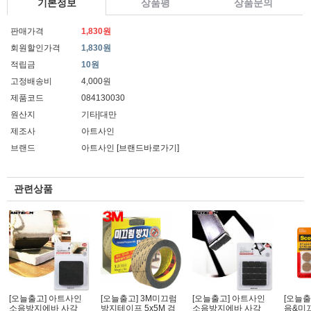
기본정보
상품평
상품문의
판매가격
1,830원
회원할인가격
1,830원
적립금
10원
고정배송비
4,000원
제품코드
084130030
원산지
기타|대만
제조사
아트사인
브랜드
아트사인
[브랜드바로가기]
관련상품
[오늘출고] 아트사인
[오늘출고] 3M미끄럼
[오늘출고] 아트사인
[오늘출
소음방지에바 사각
방지테이프 5x5M 검
소음방지에바 사각
음&미