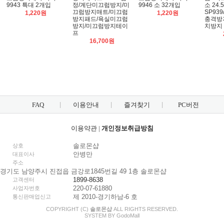
9943 특대 2개입
정/계단미끄럼방지/미
9946 소 32개입
소 24.
끄럼방지매트/미끄럼
SP93
1,220원
1,220원
방지패드/욕실미끄럼
충격방
방지/미끄럼방지테이
치방지
프
16,700원
FAQ
이용안내
즐겨찾기
PC버전
이용약관
|
개인정보취급방침
솔로몬샵
상호
안병만
대표이사
주소
경기도 남양주시 진접읍 금강로1845번길 49 1층 솔로몬샵
1899-8638
고객센터
220-07-61880
사업자번호
제 2010-경기하남-6 호
통신판매업신고
COPYRIGHT (C)
솔로몬샵
ALL RIGHTS RESERVED.
SYSTEM BY
Godo
Mall