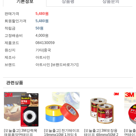
기본정보
상품평
상품문의
판매가격
5,480원
회원할인가격
5,480원
적립금
50원
고정배송비
4,000원
제품코드
084130059
원산지
기타|중국
제조사
아트사인
브랜드
아트사인
[브랜드바로가기]
관련상품
[오늘출고] 3M강력목
[오늘출고] 전기테이프
[오늘출고] 3M포장용
[오늘출
재용폼양면테이프
19mmx10M 1개입 6
테이프 48mmx50M 2
면테이프