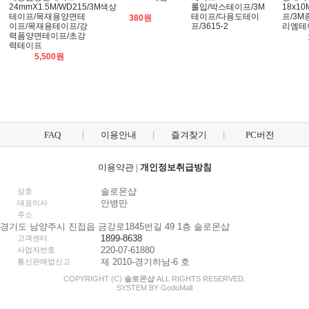
24mmX1.5M/WD215/3M
색상
롤입/박스테이프/3M
18x1
테이프/목재용양면테
테이프/다용도테이
프/3M
380원
이프/목재용테이프/강
프/3615-2
리엠테
력폼양면테이프/초강
력테이프
5,500원
FAQ
이용안내
즐겨찾기
PC버전
이용약관
|
개인정보취급방침
솔로몬샵
상호
안병만
대표이사
주소
경기도 남양주시 진접읍 금강로1845번길 49 1층 솔로몬샵
1899-8638
고객센터
220-07-61880
사업자번호
제 2010-경기하남-6 호
통신판매업신고
COPYRIGHT (C)
솔로몬샵
ALL RIGHTS RESERVED.
SYSTEM BY
Godo
Mall