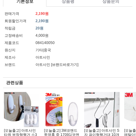
기본정보
상품평
상품문의
판매가격
2,190원
회원할인가격
2,190원
적립금
20원
고정배송비
4,000원
제품코드
084140050
원산지
기타|중국
제조사
아트사인
브랜드
아트사인
[브랜드바로가기]
관련상품
[오늘출고] 아트사인
[오늘출고] 3M코맨드
[오늘출고] 아트사인 S
[오늘출
타원 부착형행거 소3
투명훅 중 17091/코맨
자 걸이형행거대 10개
메탈더블