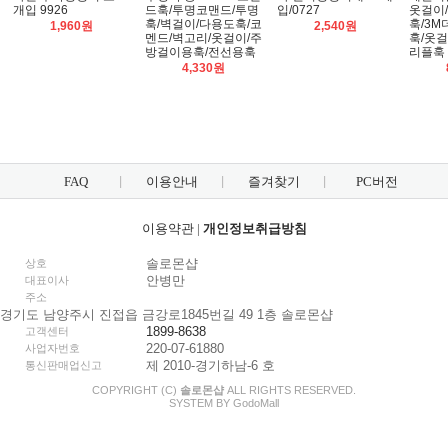
개입 9926
드훅/투명코맨드/투명
입/0727
옷걸이
훅/벽걸이/다용도훅/코
훅/3M
1,960원
2,540원
멘드/벽고리/옷걸이/주
훅/옷걸
방걸이용훅/전선용훅
리플훅
4,330원
FAQ
이용안내
즐겨찾기
PC버전
이용약관
|
개인정보취급방침
솔로몬샵
상호
안병만
대표이사
주소
경기도 남양주시 진접읍 금강로1845번길 49 1층 솔로몬샵
1899-8638
고객센터
220-07-61880
사업자번호
제 2010-경기하남-6 호
통신판매업신고
COPYRIGHT (C)
솔로몬샵
ALL RIGHTS RESERVED.
SYSTEM BY
Godo
Mall