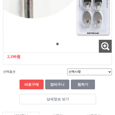
2,190원
선택옵션
바로구매
장바구니
찜하기
상세정보 보기