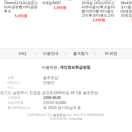
74mm/1131/타공판고
6개입/5697
10개입 14311/S자고
36x43
리/타공판행거/타공판
리/S자걸이/후크걸이/
오디움
1,560원
후크
행거/S자행거/다용도
대/냉
고리후크/다용도고리
크/초
5,350원
2,540원
FAQ
이용안내
즐겨찾기
PC버전
이용약관
|
개인정보취급방침
솔로몬샵
상호
안병만
대표이사
주소
경기도 남양주시 진접읍 금강로1845번길 49 1층 솔로몬샵
1899-8638
고객센터
220-07-61880
사업자번호
제 2010-경기하남-6 호
통신판매업신고
COPYRIGHT (C)
솔로몬샵
ALL RIGHTS RESERVED.
SYSTEM BY
Godo
Mall