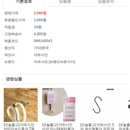
기본정보
상품평
상품문의
판매가격
1,560원
회원할인가격
1,560원
적립금
10원
고정배송비
4,000원
제품코드
084140043
원산지
기타|한국
제조사
아트사인
브랜드
아트사인
[브랜드바로가기]
관련상품
[오늘출고] 아트사인
[오늘출고] 아트사인
[오늘출고] 아트사인 S
[오늘출
빈티지보드후크 T형
사각 미니캐릭터행거
자 걸이형행거 검정 대
자석후