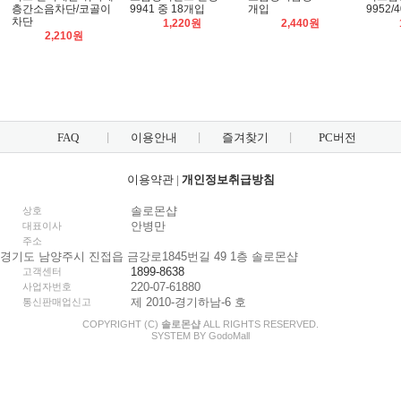
층간소음차단/코골이
9941 중 18개입
개입
9952/
차단
1,220원
2,440원
2,210원
FAQ
이용안내
즐겨찾기
PC버전
이용약관
|
개인정보취급방침
솔로몬샵
상호
안병만
대표이사
주소
경기도 남양주시 진접읍 금강로1845번길 49 1층 솔로몬샵
1899-8638
고객센터
220-07-61880
사업자번호
제 2010-경기하남-6 호
통신판매업신고
COPYRIGHT (C)
솔로몬샵
ALL RIGHTS RESERVED.
SYSTEM BY
Godo
Mall