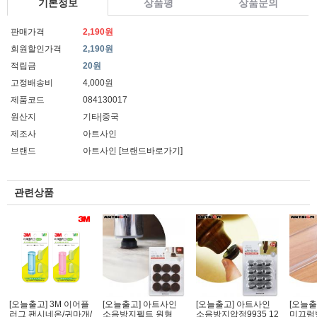
기본정보
상품평
상품문의
판매가격
2,190원
회원할인가격
2,190원
적립금
20원
고정배송비
4,000원
제품코드
084130017
원산지
기타|중국
제조사
아트사인
브랜드
아트사인
[브랜드바로가기]
관련상품
[오늘출고] 3M 이어플
[오늘출고] 아트사인
[오늘출고] 아트사인
[오늘출
러그 팬시네온/귀마개/
소음방지펠트 원형
소음방지압정9935 12
미끄럼