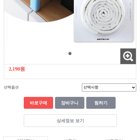
2,190원
선택옵션
바로구매
장바구니
찜하기
상세정보 보기