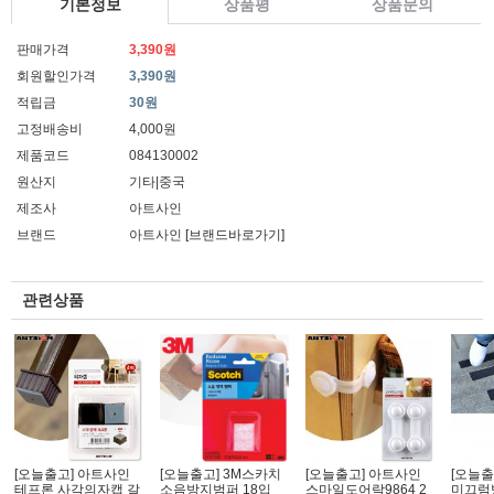
기본정보
상품평
상품문의
판매가격
3,390원
회원할인가격
3,390원
적립금
30원
고정배송비
4,000원
제품코드
084130002
원산지
기타|중국
제조사
아트사인
브랜드
아트사인
[브랜드바로가기]
관련상품
[오늘출고] 아트사인
[오늘출고] 3M스카치
[오늘출고] 아트사인
[오늘출
테프론 사각의자캡 갈
소음방지범퍼 18입
스마일도어락9864 2
미끄럼