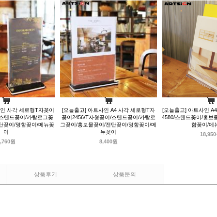
사인 사각 세로형T자꽂이
[오늘출고] 아트사인 A4 사각 세로형T자
[오늘출고] 아트사인 A
이/스탠드꽂이/카탈로그꽂
꽂이2456/T자형꽂이/스탠드꽂이/카탈로
4580/스탠드꽂이/홍보
단꽂이/명함꽂이/메뉴꽂
그꽂이/홍보물꽂이/전단꽂이/명함꽂이/메
함꽂이/메
이
뉴꽂이
18,95
,760원
8,400원
상품후기
상품문의