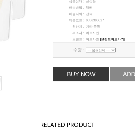
상품상태 :
신상품
배송방법 :
택배
배송지역 :
전국
제품코드 :
0836390027
원산지 :
기타|중국
제조사 :
아트사인
브랜드 :
아트사인
[브랜드바로가기]
수량 :
BUY NOW
ADD
RELATED PRODUCT