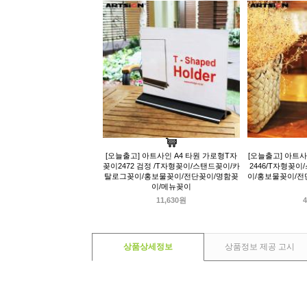
[오늘출고] 아트사인 A4 타원 가로형T자
[오늘출고] 아트
꽂이2472 검정 /T자형꽂이/스탠드꽂이/카
2446/T자형꽂
탈로그꽂이/홍보물꽂이/전단꽂이/명함꽂
이/홍보물꽂이/전
이/메뉴꽂이
11,630원
4
상품상세정보
상품정보 제공 고시