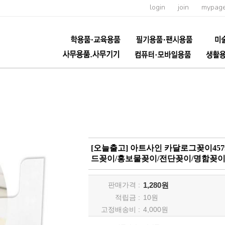
login
join
mypag
[오늘출고] 아트사인 카달로그꽂이457
드꽂이/홍보물꽂이/전단꽂이/명함꽂이
판매가격 :
1,280원
적립금 :
10
원
고정배송비 :
4,000원