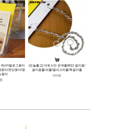
4 4단카탈로그꽂이
[오늘출고] 아트사인 은색줄0612 걸이용/
물꽂이/전단꽂이/명
걸이용줄/쇠줄/열쇠고리줄/목걸이줄
뉴꽂이
930원
0원