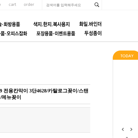
e
cart
order
9 전용칸막이 3단4628/카탈로그꽂이/스탠
/메뉴꽂이