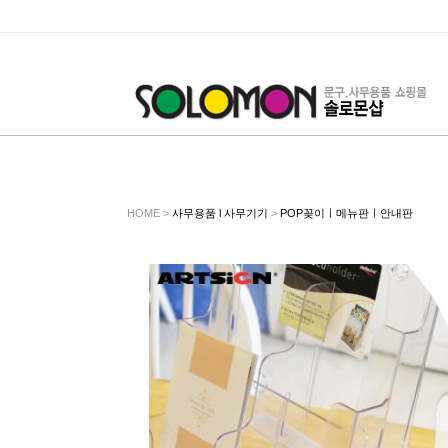
HOME >
사무용품 l 사무기기
>
POP꽂이ㅣ메뉴판ㅣ안내판